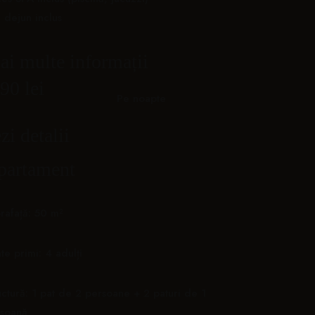
 dejun inclus
i multe informații
90 lei
Pe noapte
zi detalii
partament
rafață: 50 m²
te primi: 4 adulți
uctură: 1 pat de 2 persoane + 2 paturi de 1
soană