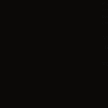
Mic
Acc
Dec
Șa
Ma
6
ve