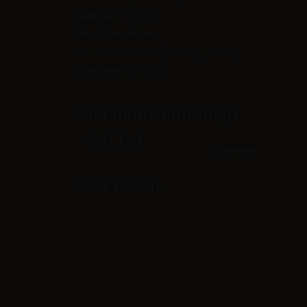
Oferte speciale
Suprafață: 28 m2
Mic dejun inclus
Tabere & excursii școlare
Acces SPA inclus (piscină, jacuzzi)
Contact
Extra Bed +100 lei
Politică de confidențialitate
Mai multe informații
490 Lei
Pe noapte
vezi detalii