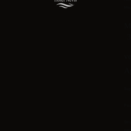
Mic
Ma
3
ve
A
Sup
Poa
Str
per