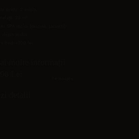
te primi: 2 adulți,
rafață: 25 m²
REZERVA ACUM
es SPA inclus (piscină, jacuzzi)
 dejun inclus
ra Bed +100 lei
i multe informații
90 Lei
Pe noapte
meră
Cameră
antică
aniversară
zi detalii