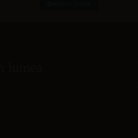
REZERVĂ ONLINE
în lumea