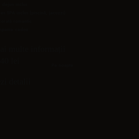
 dejun inclus
es SPA inclus (piscină, jacuzzi)
orată romantic
mpanie cadou
i multe informații
40 lei
Pe noapte
zi detalii