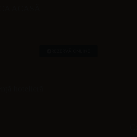
E CA ACASĂ
REZERVĂ ONLINE
nță hotelieră
C