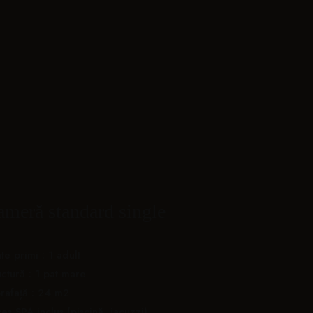
meră standard single
te primi : 1 adult
uctură : 1 pat mare
rafață : 24 m2
es SPA inclus (piscină, jacuzzi)