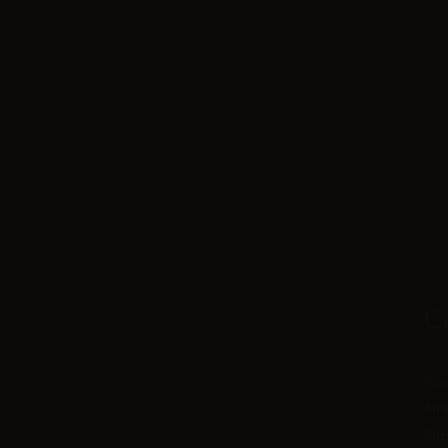
Cameră single
Apartament
C
Poa
Str
Sup