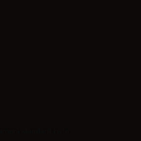
REZERVĂ ACUM
ameră standard twin