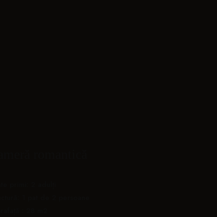
ameră romantică
te primi: 2 adulți
uctură: 1 pat de 2 persoane
rafață : 28 m2