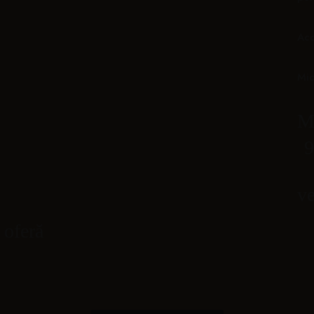
Acc
Mic
Ma
9
ve
 oferă