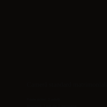
INCHIDE
Meniu
Acasă
Camere
Wellness &SPA
Restaurant
Cameră standard matrimonial
Evenimente
Pachete romantice
Pachete Răsfăț SPA
Poate primi: 2 adulți
Enchante Rooftop & Social Lounge
Structură: 1 pat de 2 persoane